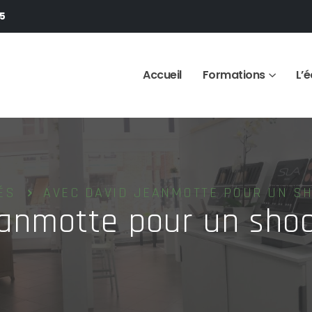
75
Accueil
Formations
L’é
ÉS
AVEC DAVID JEANMOTTE POUR UN S
anmotte pour un shoo